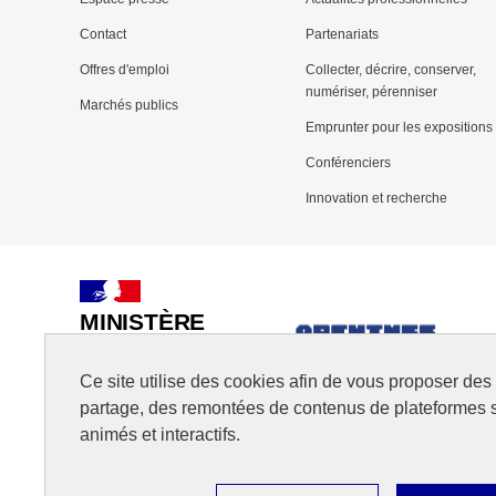
menu
Contact
Partenariats
Pied
Offres d'emploi
Collecter, décrire, conserver,
de
numériser, pérenniser
Marchés publics
page
Emprunter pour les expositions
Conférenciers
Innovation et recherche
MINISTÈRE
DE LA CULTURE
Ce site utilise des cookies afin de vous proposer de
partage, des remontées de contenus de plateformes 
animés et interactifs.