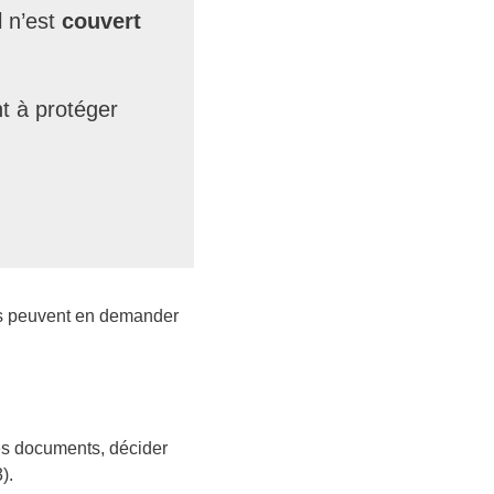
l n’est
couvert
nt à protéger
ers peuvent en demander
les documents, décider
).