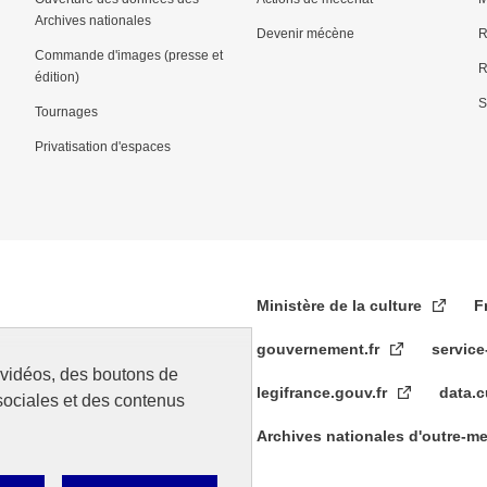
Archives nationales
Devenir mécène
R
Commande d'images (presse et
R
édition)
S
Tournages
Privatisation d'espaces
Ministère de la culture
F
gouvernement.fr
service
s vidéos, des boutons de
legifrance.gouv.fr
data.c
sociales et des contenus
Archives nationales d'outre-m