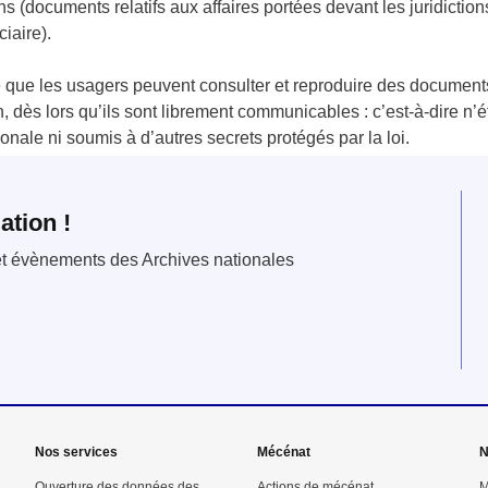
s (documents relatifs aux affaires portées devant les juridicti
ciaire).
 que les usagers peuvent consulter et reproduire des document
, dès lors qu’ils sont librement communicables : c’est-à-dire n’é
onale ni soumis à d’autres secrets protégés par la loi.
ation !
 et évènements des Archives nationales
Nos services
Mécénat
N
Ouverture des données des
Actions de mécénat
M