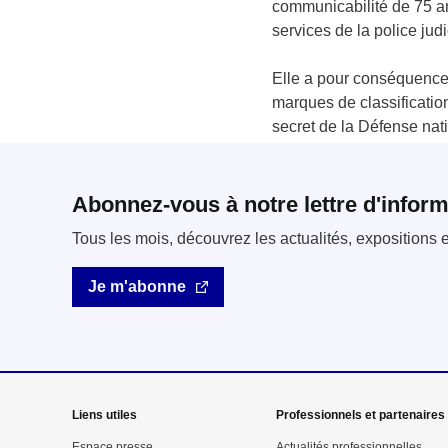
communicabilité de 75 an
services de la police judi
Elle a pour conséquence
marques de classification
secret de la Défense nati
Abonnez-vous à notre lettre d'inform
Tous les mois, découvrez les actualités, expositions
Je m'abonne
Mega
Liens utiles
Professionnels et partenaires
Espace presse
Actualités professionnelles