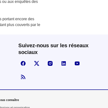
ons ou aux enquêtes des
s portant encore des
tant plus couverts par le
Suivez-nous sur les réseaux
sociaux
Suivez-nous sur Facebook
Visiter la page X
Visiter la page Instagram
linkedin
Youtube
Flux RSS
ous connaître
issions et organisation