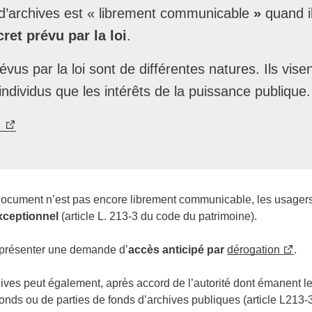
’archives est « librement communicable
»
quand i
ret prévu par la loi
.
évus par la loi sont de différentes natures. Ils vise
 individus que les intérêts de la puissance publique.
s
un document n’est pas encore librement communicable, les usag
exceptionnel
(article L. 213-3 du code du patrimoine).
nt présenter une demande d’
accès anticipé
par
dérogation
.
hives peut également, après accord de l’autorité dont émanent 
fonds ou de parties de fonds d’archives publiques (article L213-3