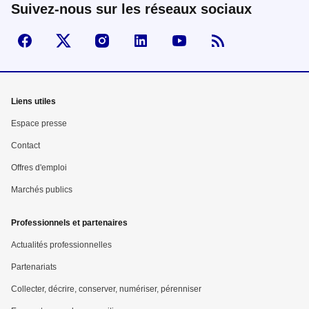
Suivez-nous sur les réseaux sociaux
Suivez-nous sur Facebook
Visiter la page X
Visiter la page Instagram
linkedin
Youtube
Flux RSS
Mega
Liens utiles
menu
Espace presse
Pied
Contact
Offres d'emploi
de
Marchés publics
page
Professionnels et partenaires
Actualités professionnelles
Partenariats
Collecter, décrire, conserver, numériser, pérenniser