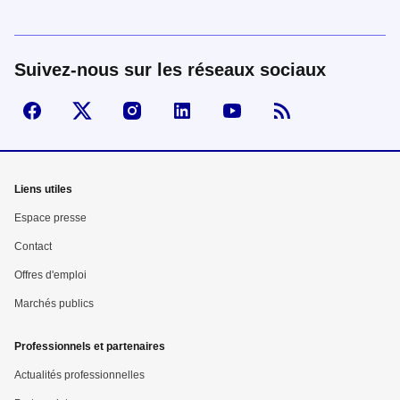
Suivez-nous sur les réseaux sociaux
Suivez-nous sur Facebook
Visiter la page X
Visiter la page Instagram
linkedin
Youtube
Flux RSS
Mega
Liens utiles
menu
Espace presse
Pied
Contact
Offres d'emploi
de
Marchés publics
page
Professionnels et partenaires
Actualités professionnelles