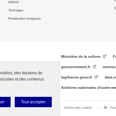
édition)
S
Tournages
Privatisation d'espaces
Ministère de la culture
F
gouvernement.fr
service
s vidéos, des boutons de
legifrance.gouv.fr
data.c
sociales et des contenus
Archives nationales d'outre-m
ser
Tout accepter
s légales
Données personnelles
Gestion des cookies
Par