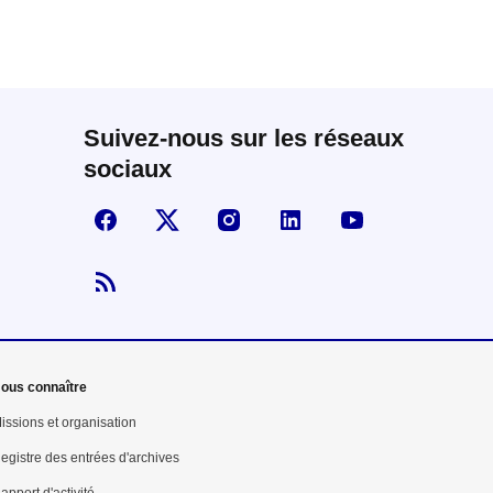
Suivez-nous sur les réseaux
sociaux
Suivez-nous sur Facebook
Visiter la page X
Visiter la page Instagram
linkedin
Youtube
Flux RSS
ous connaître
issions et organisation
egistre des entrées d'archives
apport d'activité