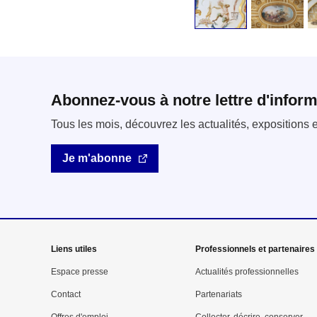
Abonnez-vous à notre lettre d'inform
Tous les mois, découvrez les actualités, expositions
Je m'abonne
Mega
Liens utiles
Professionnels et partenaires
menu
Espace presse
Actualités professionnelles
Contact
Partenariats
Pied
Offres d'emploi
Collecter, décrire, conserver,