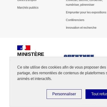
de
numériser, pérenniser
Marchés publics
page
Emprunter pour les expositions
Conférenciers
Innovation et recherche
MINISTÈRE
DE LA CULTURE
Ce site utilise des cookies afin de vous proposer de
partage, des remontées de contenus de plateformes 
animés et interactifs.
Personnaliser
Tout refu
Plan du site
Accessibilité : Partiellement conforme
Mention