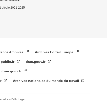
tratégie 2021-2025
rance Archives
Archives Portail Europe
-public.fr
data.gouv.fr
ulture.gouv.fr
er
Archives nationales du monde du travail
amètres d'affichage