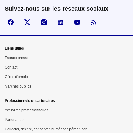
Suivez-nous sur les réseaux sociaux
Suivez-nous sur Facebook
Visiter la page X
Visiter la page Instagram
linkedin
Youtube
Flux RSS
Mega
Liens utiles
menu
Espace presse
Pied
Contact
Offres d'emploi
de
Marchés publics
page
Professionnels et partenaires
Actualités professionnelles
Partenariats
Collecter, décrire, conserver, numériser, pérenniser