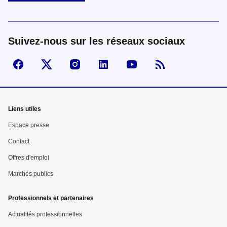
Suivez-nous sur les réseaux sociaux
Suivez-nous sur Facebook
Visiter la page X
Visiter la page Instagram
linkedin
Youtube
Flux RSS
Mega
Liens utiles
menu
Espace presse
Pied
Contact
Offres d'emploi
de
Marchés publics
page
Professionnels et partenaires
Actualités professionnelles