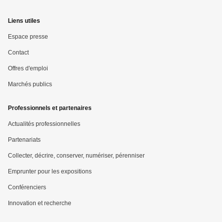
Mega
Liens utiles
menu
Espace presse
Pied
Contact
Offres d'emploi
de
Marchés publics
page
Professionnels et partenaires
Actualités professionnelles
Partenariats
Collecter, décrire, conserver, numériser, pérenniser
Emprunter pour les expositions
Conférenciers
Innovation et recherche