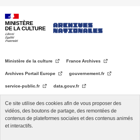
MINISTÈRE
DE LA CULTURE
Ministère de la culture
France Archives
Archives Portail Europe
gouvernement.fr
service-public.fr
data.gouv.fr
legifrance.gouv.fr
data.culture.gouv.fr
Ce site utilise des cookies afin de vous proposer des
vidéos, des boutons de partage, des remontées de
Archives nationales d'outre-mer
contenus de plateformes sociales et des contenus animés
Archives nationales du monde du travail
et interactifs.