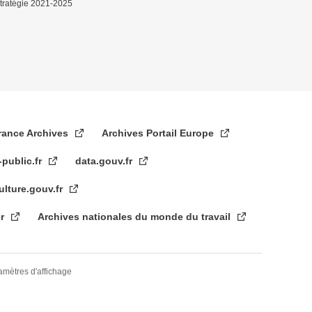
tratégie 2021-2025
rance Archives
Archives Portail Europe
-public.fr
data.gouv.fr
ulture.gouv.fr
er
Archives nationales du monde du travail
amètres d'affichage