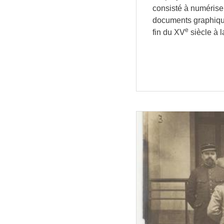
consisté à numérise
documents graphique
e
fin du XV
siècle à l