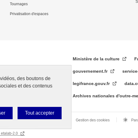
S
Tournages
Privatisation d'espaces
Ministère de la culture
F
gouvernement.fr
service
s vidéos, des boutons de
legifrance.gouv.fr
data.c
sociales et des contenus
Archives nationales d'outre-m
ser
Tout accepter
s légales
Données personnelles
Gestion des cookies
Par
 etalab-2.0