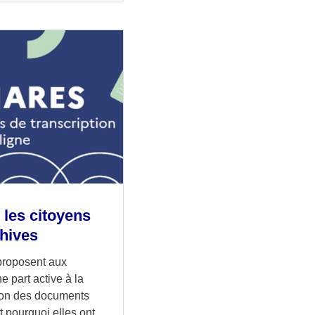
 les citoyens
chives
proposent aux
e part active à la
tion des documents
t pourquoi elles ont