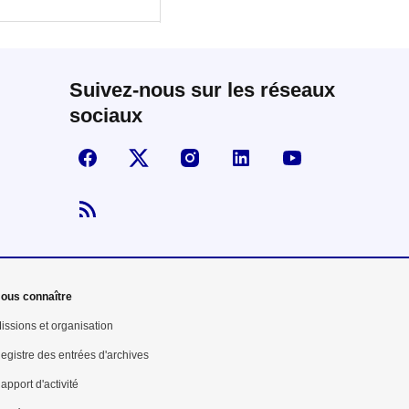
Suivez-nous sur les réseaux
sociaux
Suivez-nous sur Facebook
Visiter la page X
Visiter la page Instagram
linkedin
Youtube
Flux RSS
ous connaître
issions et organisation
egistre des entrées d'archives
apport d'activité