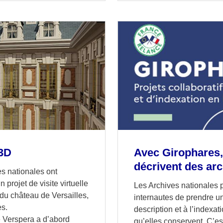
 3D
Avec Girophares,
décrivent des ar
es nationales ont
 projet de visite virtuelle
Les Archives nationales 
du château de Versailles,
internautes de prendre un
es.
description et à l’indexa
 Verspera a d’abord
qu’elles conservent. C’es