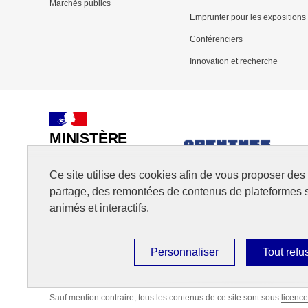
Marchés publics
page
Emprunter pour les expositions
Conférenciers
Innovation et recherche
MINISTÈRE
DE LA CULTURE
Ce site utilise des cookies afin de vous proposer de
partage, des remontées de contenus de plateformes 
animés et interactifs.
Personnaliser
Tout refu
Plan du site
Accessibilité : Partiellement conforme
Mention
Sauf mention contraire, tous les contenus de ce site sont sous
licence