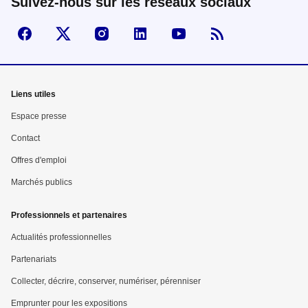
Suivez-nous sur les réseaux sociaux
Suivez-nous sur Facebook
Visiter la page X
Visiter la page Instagram
linkedin
Youtube
Flux RSS
Mega
Liens utiles
menu
Espace presse
Pied
Contact
Offres d'emploi
de
Marchés publics
page
Professionnels et partenaires
Actualités professionnelles
Partenariats
Collecter, décrire, conserver, numériser, pérenniser
Emprunter pour les expositions