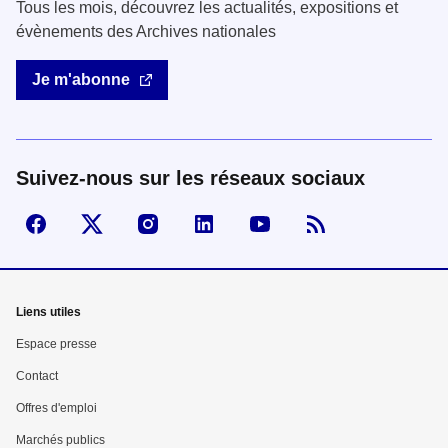
Tous les mois, découvrez les actualités, expositions et
évènements des Archives nationales
Je m'abonne
Suivez-nous sur les réseaux sociaux
Suivez-nous sur Facebook
Visiter la page X
Visiter la page Instagram
linkedin
Youtube
Flux RSS
Mega
Liens utiles
menu
Espace presse
Pied
Contact
Offres d'emploi
de
Marchés publics