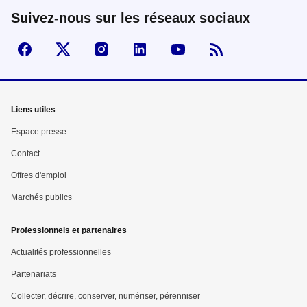
Suivez-nous sur les réseaux sociaux
Suivez-nous sur Facebook
Visiter la page X
Visiter la page Instagram
linkedin
Youtube
Flux RSS
Mega
Liens utiles
menu
Espace presse
Pied
Contact
Offres d'emploi
de
Marchés publics
page
Professionnels et partenaires
Actualités professionnelles
Partenariats
Collecter, décrire, conserver, numériser, pérenniser