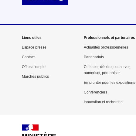
Mega
Liens utiles
Professionnels et partenaires
menu
Espace presse
Actualités professionnelles
Contact
Partenariats
Pied
Offres d'emploi
Collecter, décrire, conserver,
de
numériser, pérenniser
Marchés publics
page
Emprunter pour les expositions
Conférenciers
Innovation et recherche
MINISTÈRE