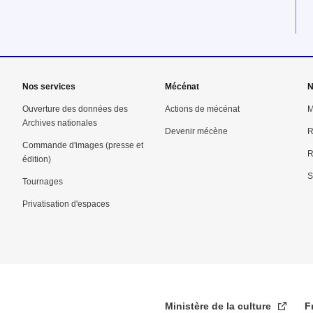
Nos services
Mécénat
N
Ouverture des données des
Actions de mécénat
M
Archives nationales
Devenir mécène
R
Commande d'images (presse et
R
édition)
S
Tournages
Privatisation d'espaces
Ministère de la culture
F