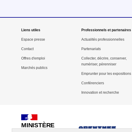
Mega
Liens utiles
Professionnels et partenaires
menu
Espace presse
Actualités professionnelles
Contact
Partenariats
Pied
Offres d'emploi
Collecter, décrire, conserver,
de
numériser, pérenniser
Marchés publics
page
Emprunter pour les expositions
Conférenciers
Innovation et recherche
MINISTÈRE
DE LA CULTURE