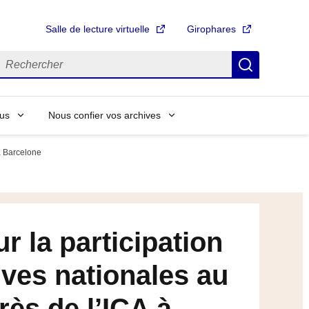
Salle de lecture virtuelle
Girophares
echercher
Recherch
us
Nous confier vos archives
 à Barcelone
r la participation
ves nationales au
ès de l’ICA à