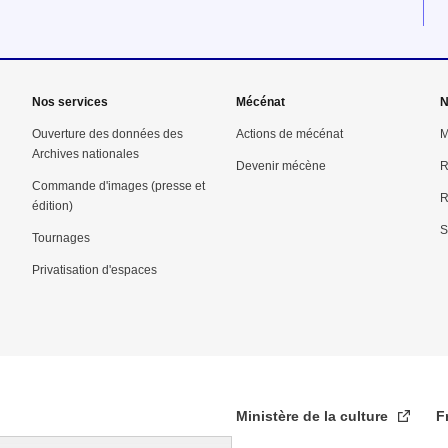
Nos services
Mécénat
N
Ouverture des données des
Actions de mécénat
M
Archives nationales
Devenir mécène
R
Commande d'images (presse et
R
édition)
S
Tournages
Privatisation d'espaces
Ministère de la culture
F