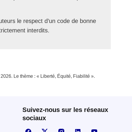
teurs le respect d’un code de bonne
rictement interdits.
 2026. Le thème : « Liberté, Équité, Fiabilité ».
Suivez-nous sur les réseaux
sociaux
Suivez-nous sur Facebook
Visiter la page X
Visiter la page Instagram
linkedin
Youtube