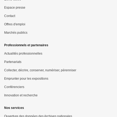
menu
Espace presse
Pied
Contact
Offres d'emploi
de
Marchés publics
page
Professionnels et partenaires
Actualités professionnelles
Partenariats
Collecter, décrire, conserver, numériser, pérenniser
Emprunter pour les expositions
Conférenciers
Innovation et recherche
Nos services
Ouverture des données des Archives nationales