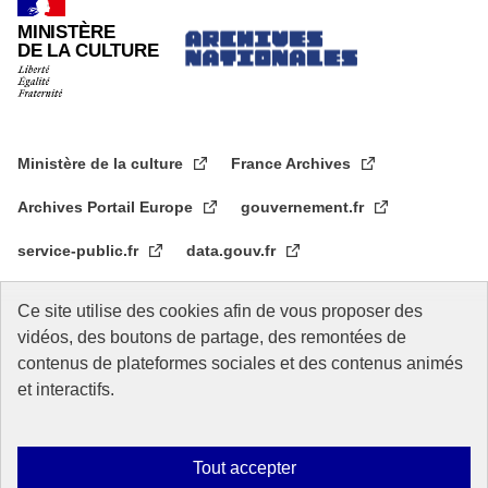
MINISTÈRE
DE LA CULTURE
Ministère de la culture
France Archives
Archives Portail Europe
gouvernement.fr
service-public.fr
data.gouv.fr
legifrance.gouv.fr
data.culture.gouv.fr
Ce site utilise des cookies afin de vous proposer des
vidéos, des boutons de partage, des remontées de
Archives nationales d'outre-mer
contenus de plateformes sociales et des contenus animés
Archives nationales du monde du travail
et interactifs.
Tout accepter
Plan du site
Accessibilité : Partiellement conforme
Mentions légales