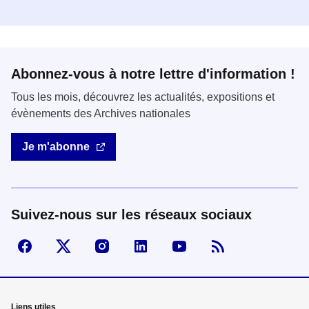
Abonnez-vous à notre lettre d'information !
Tous les mois, découvrez les actualités, expositions et
évènements des Archives nationales
Je m'abonne
Suivez-nous sur les réseaux sociaux
Suivez-nous sur Facebook
Visiter la page X
Visiter la page Instagram
linkedin
Youtube
Flux RSS
Mega
Liens utiles