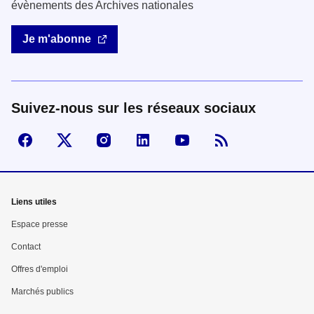
évènements des Archives nationales
Je m'abonne
Suivez-nous sur les réseaux sociaux
Suivez-nous sur Facebook
Visiter la page X
Visiter la page Instagram
linkedin
Youtube
Flux RSS
Mega
Liens utiles
menu
Espace presse
Pied
Contact
Offres d'emploi
de
Marchés publics
page