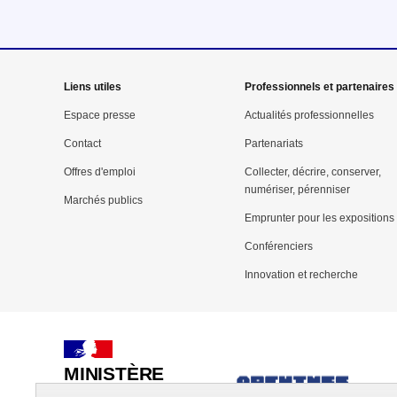
Mega
Liens utiles
Professionnels et partenaires
menu
Espace presse
Actualités professionnelles
Contact
Partenariats
Pied
Offres d'emploi
Collecter, décrire, conserver,
de
numériser, pérenniser
Marchés publics
page
Emprunter pour les expositions
Conférenciers
Innovation et recherche
MINISTÈRE
DE LA CULTURE