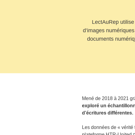
LectAuRep utilise 
d’images numériques d
documents numérique
Mené de 2018 à 2021 grâc
exploré un échantillonn
d’écritures différentes.
Les données de « vérité t
plateforme HTR-United