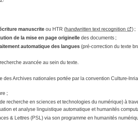
écriture manuscrite
ou HTR (
handwritten text recognition
) ;
tution de la mise en page originelle
des documents ;
raitement automatique des langues
(pré-correction du texte br
 recherche avancée au sein du texte.
ive des Archives nationales portée par la convention Culture-Inria
re ;
nal de recherche en sciences et technologies du numérique) à tra
on et analyse linguistique automatique et humanités computat
iences & Lettres (PSL) via son programme en humanités numériq