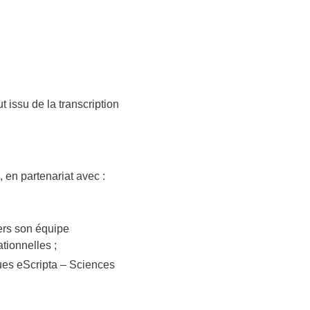
ut issu de la transcription
, en partenariat avec :
vers son équipe
ionnelles ;
ues eScripta – Sciences