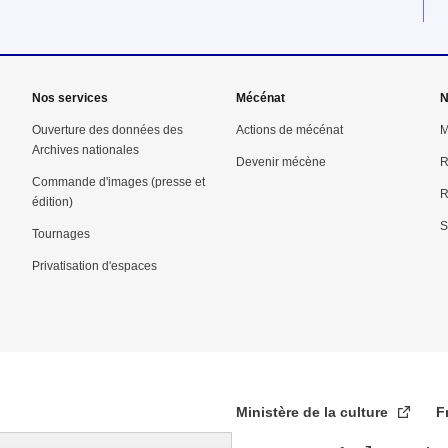
Nos services
Mécénat
N
Ouverture des données des
Actions de mécénat
M
Archives nationales
Devenir mécène
R
Commande d'images (presse et
R
édition)
S
Tournages
Privatisation d'espaces
Ministère de la culture
F