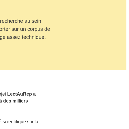
e recherche au sein
orter sur un corpus de
age assez technique,
ojet
LectAuRep a
à des milliers
scientifique sur la