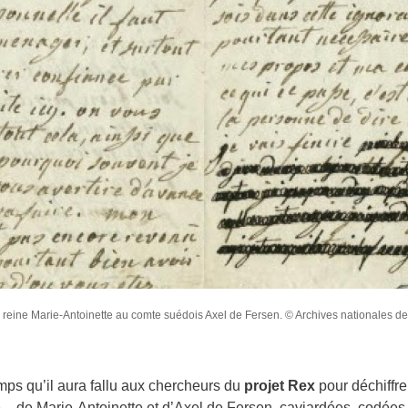
la reine Marie-Antoinette au comte suédois Axel de Fersen. © Archives nationales d
emps qu’il aura fallu aux chercheurs du
projet Rex
pour déchiffrer
 – de Marie-Antoinette et d’Axel de Fersen, caviardées, codées 