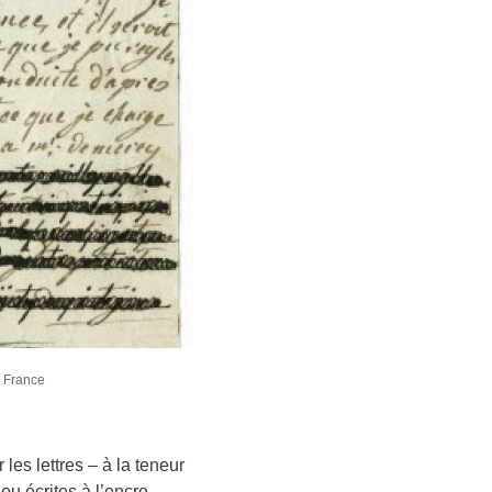
e France
 les lettres – à la teneur
ou écrites à l’encre