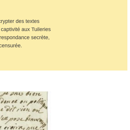
rypter des textes
captivité aux Tuileries
rrespondance secrète,
 censurée.