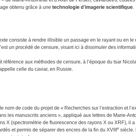
tage obtenu grâce à une
technologie d’imagerie scientifique
.
exte consiste à rendre illisible un passage en le rayant ou en le
est un procédé de censure, visant ici à dissimuler des informat
it référence aux méthodes de censure, à l’époque du tsar Nicolas 
rappelle celle du caviar, en Russie.
t le nom de code du projet de « Recherches sur l’extraction et l’e
ns les manuscrits anciens », appliqué aux lettres de Marie-Anto
s X (spectrométrie de fluorescence des rayons X ou XRF), il a 
e
dés et permis de séparer des encres de la fin du XVIII
siècle. 