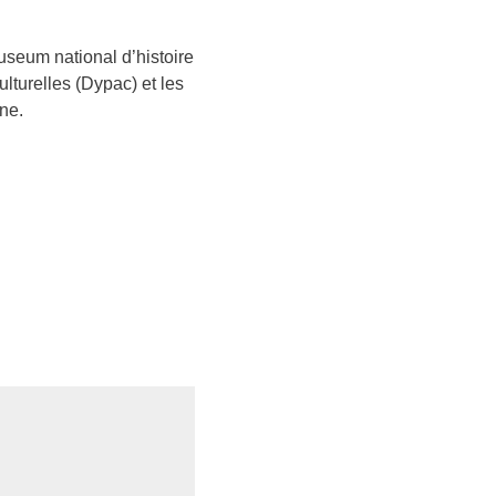
useum national d’histoire
ulturelles (Dypac) et les
ne.