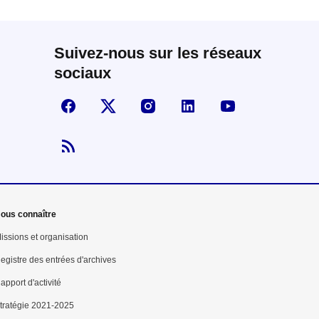
Suivez-nous sur les réseaux
sociaux
Suivez-nous sur Facebook
Visiter la page X
Visiter la page Instagram
linkedin
Youtube
Flux RSS
ous connaître
issions et organisation
egistre des entrées d'archives
apport d'activité
tratégie 2021-2025