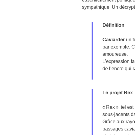
sympathique. Un décryp
Définition
Caviarder
un t
par exemple. C’
amoureuse.
L’expression fa
de l’encre qui 
Le projet Rex
« Rex », tel es
sous-jacents da
Grâce aux rayon
passages caviar